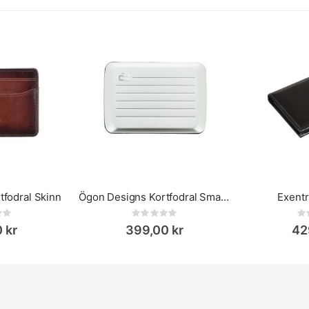
tfodral Skinn
Ögon Designs Kortfodral Smart Case Oslo
Exentr
ing:
Rating:
0%
0%
 kr
399,00 kr
42