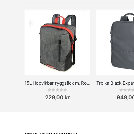
15L Hopvikbar ryggsäck m. Roll-top - Troika TrekPack
Rating:
Rat
0%
0%
229,00 kr
949,00