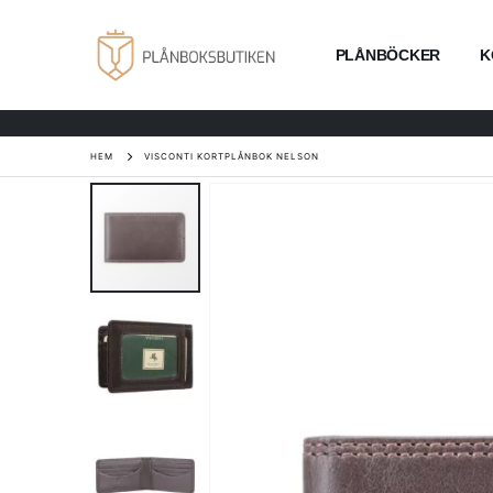
PLÅNBÖCKER
K
HEM
VISCONTI KORTPLÅNBOK NELSON
Hoppa
till
slutet
av
bildgalleriet