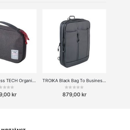
Troika Business TECH Organiser väska
TROIKA Black Bag To Business 13.3'' Laptopväska
Rating:
Rating:
0%
9,00 kr
879,00 kr