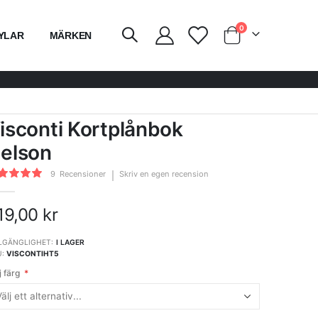
artiklar
0
YLAR
MÄRKEN
Vagn
isconti Kortplånbok
elson
ing:
9
Recensioner
Skriv en egen recension
0
100
of
19,00 kr
LGÄNGLIGHET:
I LAGER
U
VISCONTIHT5
j färg