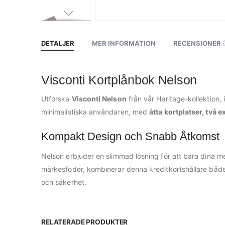
Hoppa
till
början
av
DETALJER
MER INFORMATION
RECENSIONER
bildgalleriet
Visconti Kortplånbok Nelson
Utforska
Visconti Nelson
från vår Heritage-kollektion,
minimalistiska användaren, med
åtta kortplatser, två e
Kompakt Design och Snabb Åtkomst
Nelson erbjuder en slimmad lösning för att bära dina m
märkesfoder, kombinerar denna kreditkortshållare både 
och säkerhet.
RELATERADE PRODUKTER