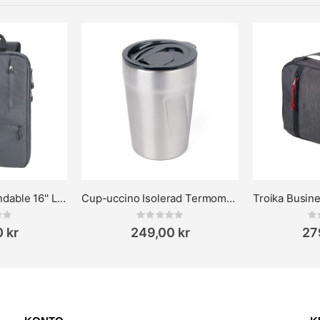
Troika Black Expandable 16'' Laptop Ryggsäck
Cup-uccino Isolerad Termomugg i Rostfritt Stål - Håll Ditt Kaffe Varmt
ing:
Rating:
0%
0%
 kr
249,00 kr
27