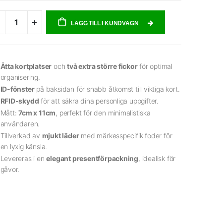
LÄGG TILL I KUNDVAGN
Åtta kortplatser
och
två extra större fickor
för optimal
organisering.
ID-fönster
på baksidan för snabb åtkomst till viktiga kort.
RFID-skydd
för att säkra dina personliga uppgifter.
Mått:
7cm x 11cm
, perfekt för den minimalistiska
användaren.
Tillverkad av
mjukt läder
med märkesspecifik foder för
en lyxig känsla.
Levereras i en
elegant presentförpackning
, idealisk för
gåvor.