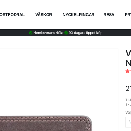
ORTFODRAL
VÄSKOR
NYCKELRINGAR
RESA
PR
Hemleverans 49kr
90 dagars öppet köp
V
N
Rat
10
% 
2
TIL
SK
Väl