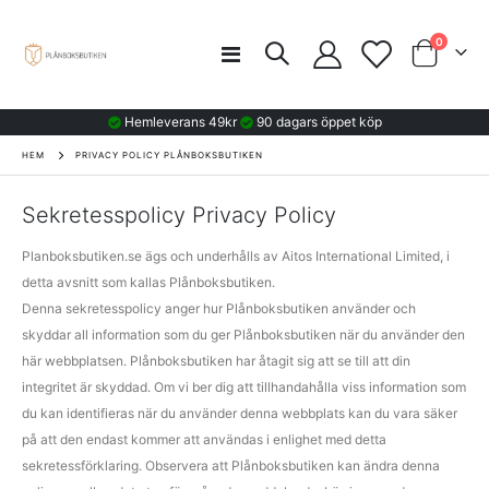
artiklar
0
Växla
Vagn
Nav
Hemleverans 49kr
90 dagars öppet köp
HEM
PRIVACY POLICY PLÅNBOKSBUTIKEN
Sekretesspolicy Privacy Policy
Planboksbutiken.se ägs och underhålls av Aitos International Limited, i
detta avsnitt som kallas Plånboksbutiken.
Denna sekretesspolicy anger hur Plånboksbutiken använder och
skyddar all information som du ger Plånboksbutiken när du använder den
här webbplatsen. Plånboksbutiken har åtagit sig att se till att din
integritet är skyddad. Om vi ​​ber dig att tillhandahålla viss information som
du kan identifieras när du använder denna webbplats kan du vara säker
på att den endast kommer att användas i enlighet med detta
sekretessförklaring. Observera att Plånboksbutiken kan ändra denna