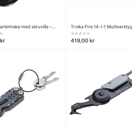
Troika karbinhake med skruvlås – 12 kN
Rating:
0%
kr
419,00 kr