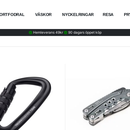
ORTFODRAL
VÄSKOR
NYCKELRINGAR
RESA
PR
Hemleverans 49kr
90 dagars öppet köp