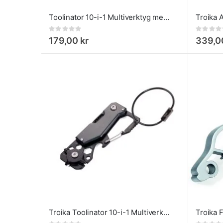
Toolinator 10-i-1 Multiverktyg med Nyckelring
Rating:
Rating:
0%
0%
179,00 kr
339,0
Troika Toolinator 10-i-1 Multiverktyg med Nyckelring Titan