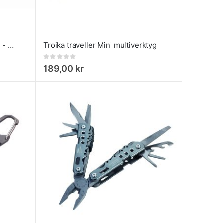
Troika Fire 14-i-1 Multiverktyg - Överlevnadsverktyg med Eldstål
Troika traveller Mini multiverktyg
Rating:
0%
189,00 kr