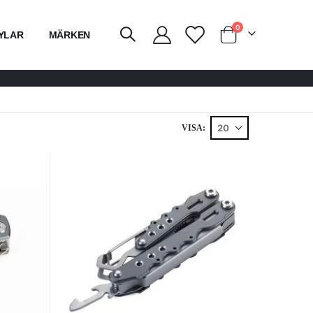
artiklar
0
YLAR
MÄRKEN
Vagn
VISA