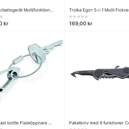
Troika Arbeitsgerät Multifunktionstång 10 i 1
Troika Egon 5-i-1 Multi Fickve
Rating:
0%
0 kr
169,00 kr
Troika Fast bottle Flasköppnare Nyckelring