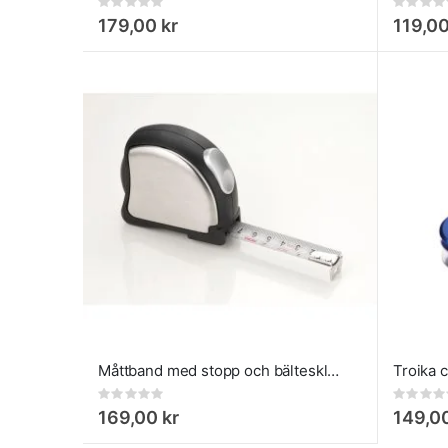
Rating:
Rating:
0%
0%
179,00 kr
119,00
Måttband med stopp och bältesklämma
Rating:
Rating:
0%
0%
169,00 kr
149,00