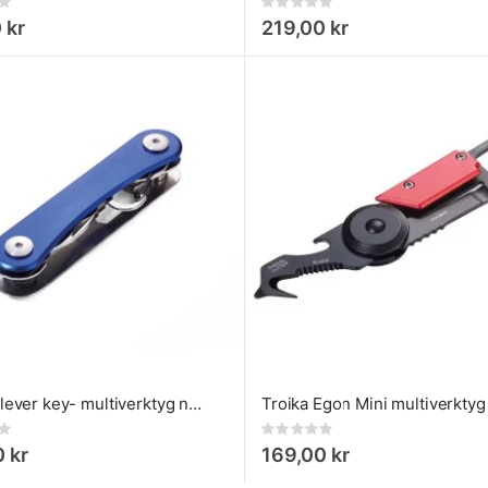
Rating:
0%
 kr
219,00 kr
Troika clever key- multiverktyg nyckelring Blå
Rating:
0%
 kr
169,00 kr