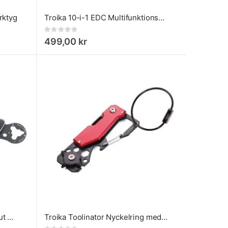
rktyg
Troika 10-i-1 EDC Multifunktionsverktyg för fickan
Rating:
0%
499,00 kr
Paketkniv med 9 funktioner Cut & Cart
Troika Toolinator Nyckelring med 10 funktioner Röd