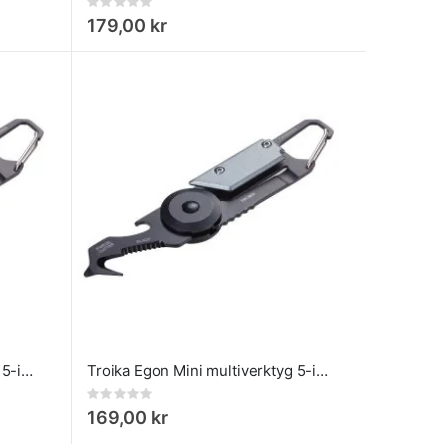
Rating:
0%
179,00 kr
Troika Egon Mini multiverktyg 5-i-1 röd
Troika Egon Mini multiverktyg 5-i-1 Titan
Rating:
0%
169,00 kr