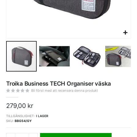
Hoppa
till
Troika Business TECH Organiser väska
början
av
bildgalleriet
Bli först med att recensera denna produkt
279,00 kr
TILLGÄNGLIGHET:
I LAGER
SKU
BBG54/GY