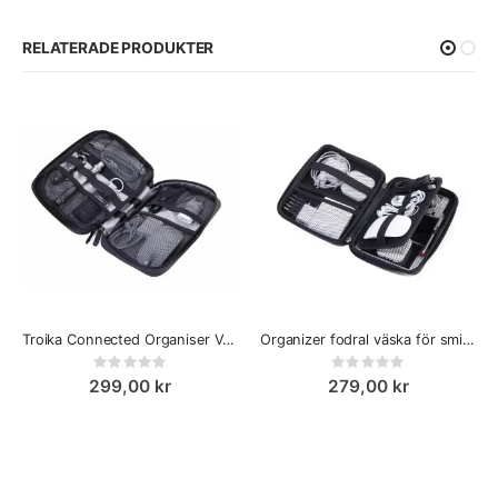
RELATERADE PRODUKTER
Troika Connected Organiser Väska för kablar, laddar mus etc
Organizer fodral väska för smink, elektronik och tillbehör
Rating:
Rating:
0%
0%
299,00 kr
279,00 kr