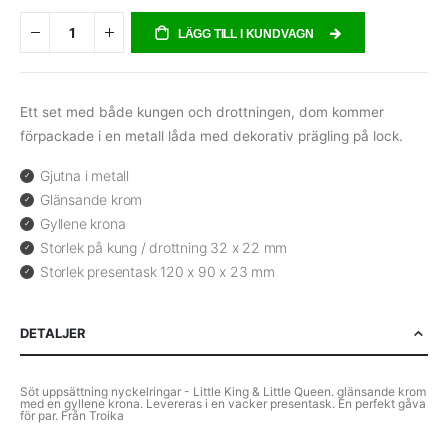
LÄGG TILL I KUNDVAGN
Ett set med både kungen och drottningen, dom kommer
förpackade i en metall låda med dekorativ prägling på lock.
Gjutna i metall
Glänsande krom
Gyllene krona
Storlek på kung / drottning 32 x 22 mm
Storlek presentask 120 x 90 x 23 mm
DETALJER
Söt uppsättning nyckelringar - Little King & Little Queen. glänsande krom
med en gyllene krona. Levereras i en vacker presentask. En perfekt gåva
för par. Från Troika