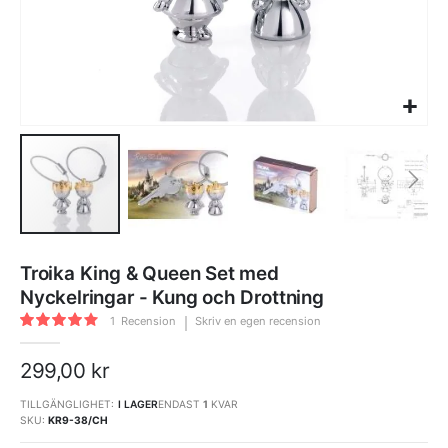
Hoppa
till
Troika King & Queen Set med
början
av
Nyckelringar - Kung och Drottning
bildgalleriet
Rating:
1
Recension
Skriv en egen recension
80
100
% of
299,00 kr
TILLGÄNGLIGHET:
I LAGER
ENDAST
1
KVAR
SKU
KR9-38/CH