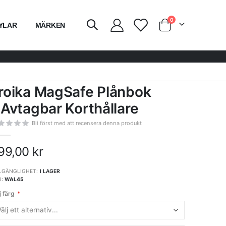
artiklar
0
YLAR
MÄRKEN
Vagn
roika MagSafe Plånbok
 Avtagbar Korthållare
Bli först med att recensera denna produkt
99,00 kr
LGÄNGLIGHET:
I LAGER
U
WAL45
j färg