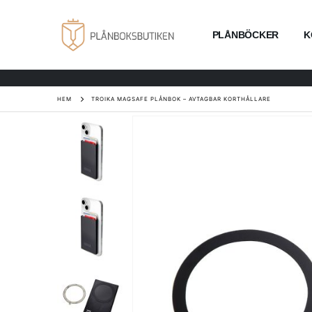
PLÅNBÖCKER
K
HEM
TROIKA MAGSAFE PLÅNBOK – AVTAGBAR KORTHÅLLARE
Hoppa
till
slutet
av
bildgalleriet