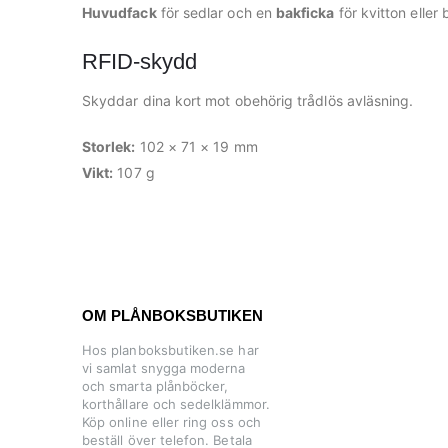
Huvudfack
för sedlar och en
bakficka
för kvitton eller b
RFID-skydd
Skyddar dina kort mot obehörig trådlös avläsning.
Storlek:
102 × 71 × 19 mm
Vikt:
107 g
OM PLÅNBOKSBUTIKEN
Hos planboksbutiken.se har
vi samlat snygga moderna
och smarta plånböcker,
korthållare och sedelklämmor.
Köp online eller ring oss och
beställ över telefon. Betala