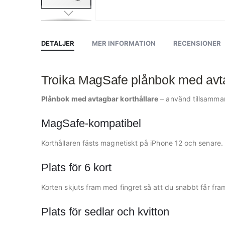
Hoppa
till
början
av
DETALJER
MER INFORMATION
RECENSIONER
bildgalleriet
Troika MagSafe plånbok med av
Plånbok med avtagbar korthållare
– använd tillsammans
MagSafe-kompatibel
Korthållaren fästs magnetiskt på iPhone 12 och senare.
Plats för 6 kort
Korten skjuts fram med fingret så att du snabbt får fra
Plats för sedlar och kvitton