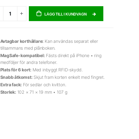
LÄGG TILL I KUNDVAGN
Avtagbar korthållare:
Kan användas separat eller
tillsammans med plånboken.
MagSafe-kompatibel:
Fästs direkt på iPhone • ring
medföljer för andra telefoner.
Plats för 6 kort:
Med inbyggt RFID-skydd.
Snabb åtkomst:
Skjut fram korten enkelt med fingret.
Extra fack:
För sedlar och kvitton.
Storlek:
102 × 71 × 19 mm • 107 g