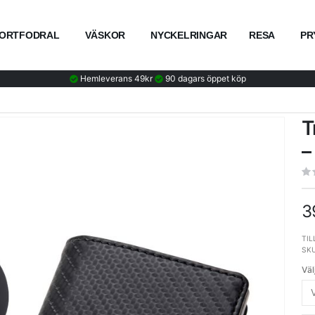
ORTFODRAL
VÄSKOR
NYCKELRINGAR
RESA
PR
Hemleverans 49kr
90 dagars öppet köp
T
–
3
TIL
SK
Väl