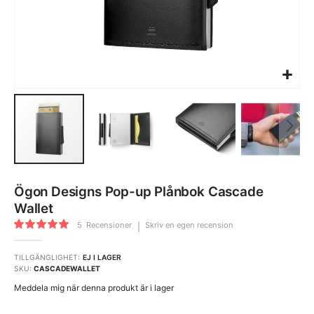
Hoppa
till
Ögon Designs Pop-up Plånbok Cascade
början
av
Wallet
bildgalleriet
Rating:
5
Recensioner
Skriv en egen recension
100
100
% of
TILLGÄNGLIGHET:
EJ I LAGER
SKU
CASCADEWALLET
Meddela mig när denna produkt är i lager