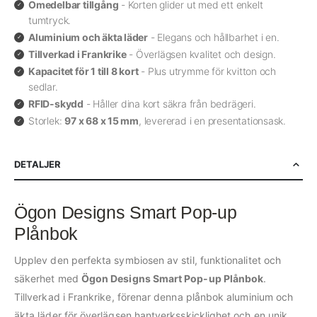
Omedelbar tillgång
- Korten glider ut med ett enkelt
tumtryck.
Aluminium och äkta läder
- Elegans och hållbarhet i en.
Tillverkad i Frankrike
- Överlägsen kvalitet och design.
Kapacitet för 1 till 8 kort
- Plus utrymme för kvitton och
sedlar.
RFID-skydd
- Håller dina kort säkra från bedrägeri.
Storlek:
97 x 68 x 15 mm
, levererad i en presentationsask.
DETALJER
Ögon Designs Smart Pop-up
Plånbok
Upplev den perfekta symbiosen av stil, funktionalitet och
säkerhet med
Ögon Designs Smart Pop-up Plånbok
.
Tillverkad i Frankrike, förenar denna plånbok aluminium och
äkta läder för överlägsen hantverksskicklighet och en unik