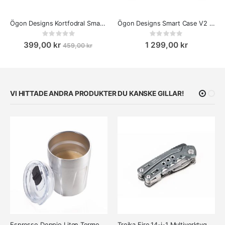
Ögon Designs Kortfodral Smart Case Oslo
Ögon Designs Smart Case V2 Kolfiber plånbok / kortfodral
Rating:
Rating:
0%
0%
399,00 kr
1 299,00 kr
459,00 kr
VI HITTADE ANDRA PRODUKTER DU KANSKE GILLAR!
Espresso Doppio Liten Termosmugg
Troika Fire 14-i-1 Multiverktyg - Överlevnadsverktyg med Eldstål