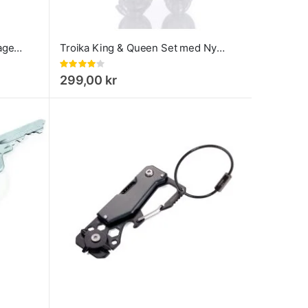
Greenburry Nyckelfodral Vintage skinn
Troika King & Queen Set med Nyckelringar - Kung och Drottning
Rating:
80%
299,00 kr