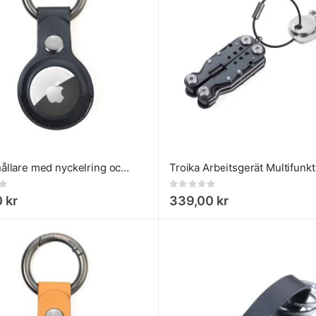
AirTag hållare med nyckelring och karbinhake
Rating:
0%
 kr
339,00 kr