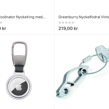
Troika Toolinator Nyckelring med 10 funktioner Röd
Rating:
0%
 kr
219,00 kr