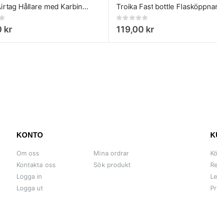
Troika Airtag Hållare med Karbinhake Silver
Rating:
0%
 kr
119,00 kr
KONTO
K
Om oss
Mina ordrar
Kö
Kontakta oss
Sök produkt
Re
Logga in
Le
Logga ut
Pr