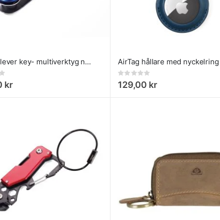
Troika clever key- multiverktyg nyckelring Blå
Rating:
0%
 kr
129,00 kr