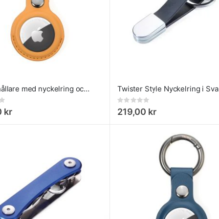
AirTag hållare med nyckelring och karbinhake, Gul
Rating:
0%
 kr
219,00 kr