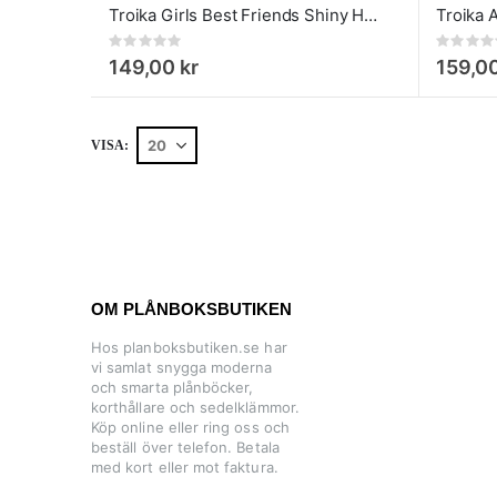
Troika Girls Best Friends Shiny Heart Nyckelring hjärta med Swarovski detaljer
Rating:
Rating:
0%
0%
149,00 kr
159,00
VISA
OM PLÅNBOKSBUTIKEN
Hos planboksbutiken.se har
vi samlat snygga moderna
och smarta plånböcker,
korthållare och sedelklämmor.
Köp online eller ring oss och
beställ över telefon. Betala
med kort eller mot faktura.