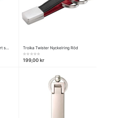
Twister Style Nyckelring i Svart skinn by Troika
Troika Twister Nyckelring Röd
Rating:
0%
199,00 kr