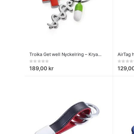
Troika Get well Nyckelring – Krya på dig
Rating:
Rating:
0%
0%
189,00 kr
129,00