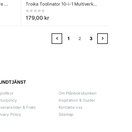
Troika Fast bottle Flasköppnare Nyckelring
Troika Toolinator 10-i-1 Multiverktyg med Nyckelring Titan
Rating:
0%
179,00 kr
Sida
Sida
Föregående
Sida
You're currently reading
Sida
Sida
Gå vidare till
1
2
3
UNDTJÄNST
pvillkor
Om Plånboksbutiken
turpolicy
Inspiration & Guider
veranstider & Frakt
Kontakta oss
ivacy Policy
Sitemap