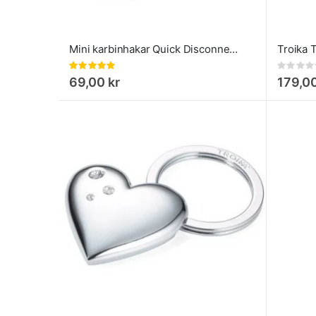
Mini karbinhakar Quick Disconnect Nite Ize S-Biner Microlock
Rating:
Rating:
100%
0%
69,00 kr
179,00