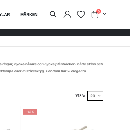
artiklar
0
YLAR
MÄRKEN
Vagn
elringar, nyckelhållare och nyckelplånböcker i både skinn och
icklampa eller multiverktyg. För dam har vi eleganta
VISA
-63%