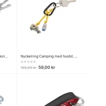
Troika Arbeitsgerät Multifunktionstång 10 i 1
Nyckelring Camping med husbil, karbinhake och oljelampa
Rating:
0%
59,00 kr
159,00 kr