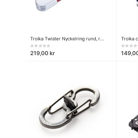
Troika Twister Nyckelring rund, röd skinn
Rating:
Rating:
0%
0%
219,00 kr
149,00