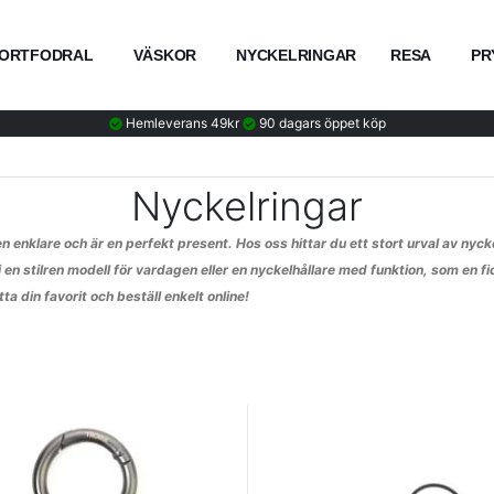
ORTFODRAL
VÄSKOR
NYCKELRINGAR
RESA
PR
Hemleverans 49kr
90 dagars öppet köp
Nyckelringar
n enklare och är en perfekt present. Hos oss hittar du ett stort urval av nyck
j en stilren modell för vardagen eller en nyckelhållare med funktion, som en f
ta din favorit och beställ enkelt online!