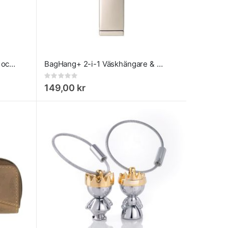
AirTag hållare med nyckelring och karbinhake, Blå
BagHang+ 2-i-1 Väskhängare & Mobilstativ
Rating:
0%
149,00 kr