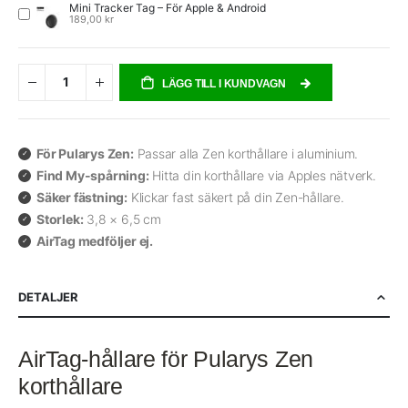
Mini Tracker Tag – För Apple & Android
189,00 kr
LÄGG TILL I KUNDVAGN
För Pularys Zen:
Passar alla Zen korthållare i aluminium.
Find My-spårning:
Hitta din korthållare via Apples nätverk.
Säker fästning:
Klickar fast säkert på din Zen-hållare.
Storlek:
3,8 × 6,5 cm
AirTag medföljer ej.
DETALJER
AirTag-hållare för Pularys Zen
korthållare